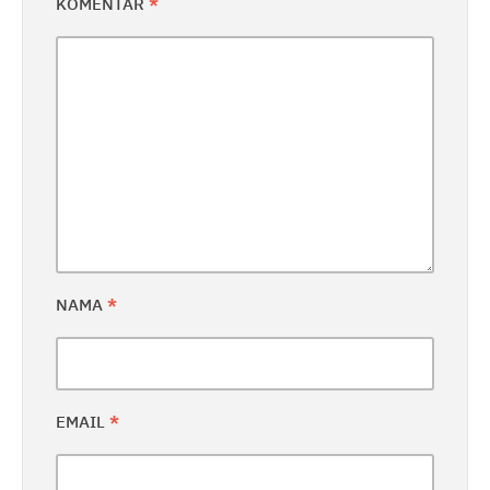
KOMENTAR
*
NAMA
*
EMAIL
*