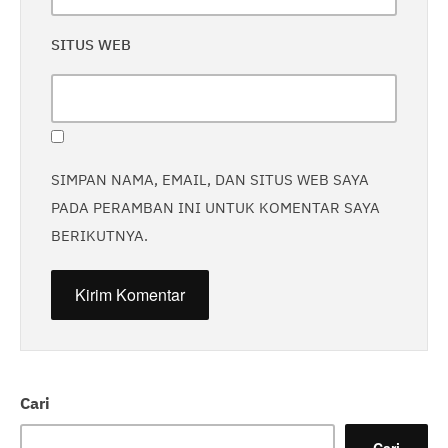
SITUS WEB
SIMPAN NAMA, EMAIL, DAN SITUS WEB SAYA
PADA PERAMBAN INI UNTUK KOMENTAR SAYA
BERIKUTNYA.
Cari