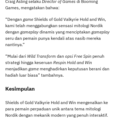
Craig Asling selaku
Director of Games
di Booming
Games, mengatakan bahwa:
“Dengan
game
Shields of Gold Valkyrie Hold and Win,
kami telah menggabungkan sensasi mitologi Nordik
dengan
gameplay
dinamis yang menciptakan
gameplay
seru dan pemain punya kendali atas nasib mereka
nantinya.”
“Mulai dari
Wild Transform
dan
opsi Free Spin
penuh
strategi hingga keseruan
Respin Hold and Win
menjadikan
game
menghadirkan keputusan berani dan
hadiah luar biasa” tambahnya.
Kesimpulan
Shields of Gold Valkyrie Hold and Win mengenalkan ke
para pemain perpaduan unik antara tema mitologi
Nordik dengan mekanik modern yang penuh interaktif.